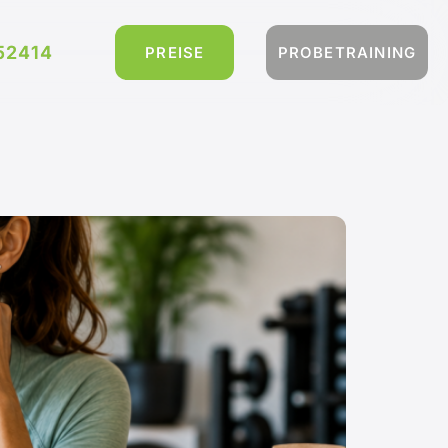
52414
PREISE
PROBETRAINING